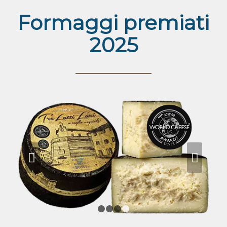
Formaggi premiati
2025
c
Succ
1
2
3
4