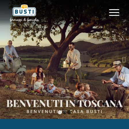
Succ
1
2
3