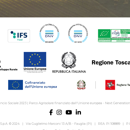
ancio Sociale 2023
|
Parco Agrisolare finanziato dall'Unione europea - Next Generatio
S.p.A. © 2024 | Via Guglielmo Marconi 13 A/B - Fauglia (PI) | REA: PI 108889 | P.