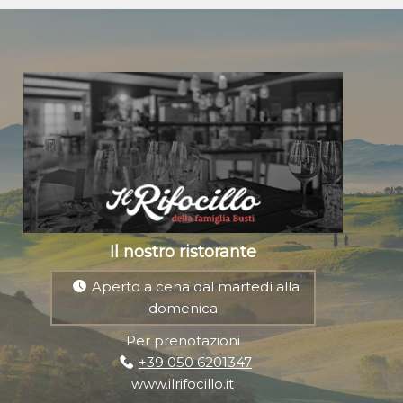
Il nostro ristorante
Aperto a cena dal martedì alla
domenica
Per prenotazioni
+39 050 6201347
www.ilrifocillo.it