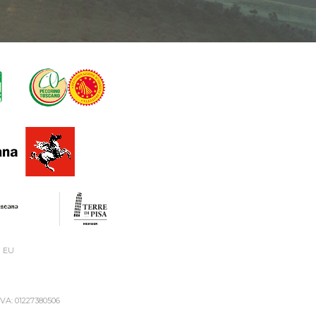
n EU
IVA: 01227380506