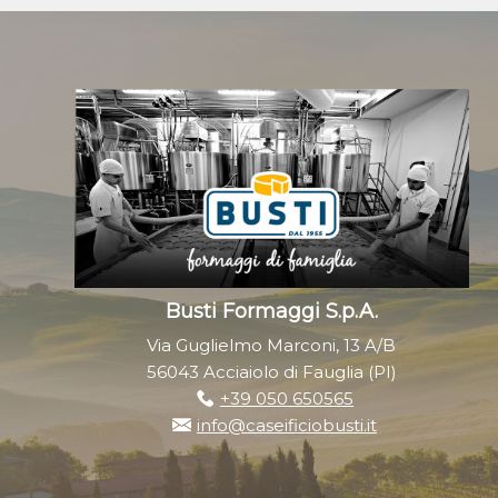
Busti Formaggi S.p.A.
Via Guglielmo Marconi, 13 A/B
56043 Acciaiolo di Fauglia (PI)
+39 050 650565
info@caseificiobusti.it