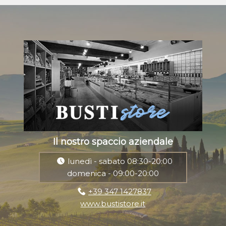
Il nostro spaccio aziendale
lunedì - sabato 08:30-20:00
domenica - 09:00-20:00
+39 347 1427837
www.bustistore.it