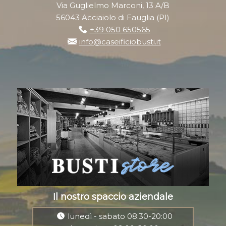
Via Guglielmo Marconi, 13 A/B
56043 Acciaiolo di Fauglia (PI)
+39 050 650565
info@caseificiobusti.it
Il nostro spaccio aziendale
lunedì - sabato 08:30-20:00