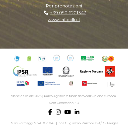
Per prenotazioni
+39 050 6201347
www.ilrifocillo.it
Bilancio Sociale 2023
|
Parco Agrisolare finanziato dall'Unione europea -
Next Generation EU
Busti Formaggi S.p.A. © 2024 | Via Guglielmo Marconi 13 A/B - Fauglia