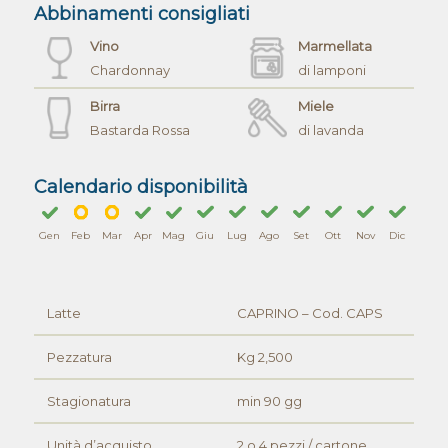
Abbinamenti consigliati
Vino
Marmellata
Chardonnay
di lamponi
Birra
Miele
Bastarda Rossa
di lavanda
Calendario disponibilità
Gen
Feb
Mar
Apr
Mag
Giu
Lug
Ago
Set
Ott
Nov
Dic
Latte
CAPRINO – Cod. CAPS
Pezzatura
Kg 2,500
Stagionatura
min 90 gg
Unità d’acquisto
2 o 4 pezzi / cartone