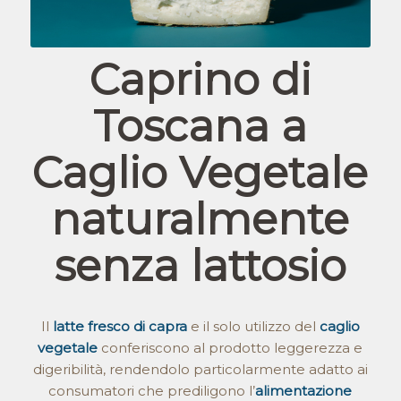
Caprino di
Toscana a
Caglio Vegetale
naturalmente
senza lattosio
Il
latte fresco di capra
e il solo utilizzo del
caglio
vegetale
conferiscono al prodotto leggerezza e
digeribilità, rendendolo particolarmente adatto ai
consumatori che prediligono l’
alimentazione