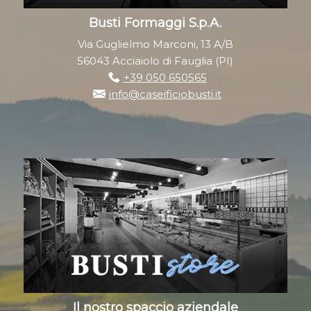
Busti Formaggi S.p.A.
Via Guglielmo Marconi, 13 A/B
56043 Acciaiolo di Fauglia (PI)
+39 050 650565
info@caseificiobusti.it
Il nostro spaccio aziendale