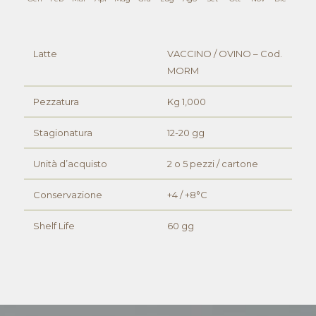
Latte
VACCINO / OVINO – Cod.
MORM
Pezzatura
Kg 1,000
Stagionatura
12-20 gg
Unità d’acquisto
2 o 5 pezzi / cartone
Conservazione
+4 / +8°C
Shelf Life
60 gg