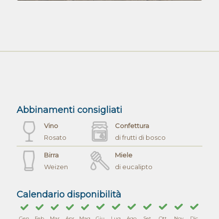
Abbinamenti consigliati
Vino
Confettura
Rosato
di frutti di bosco
Birra
Miele
Weizen
di eucalipto
Calendario disponibilità
Gen
Feb
Mar
Apr
Mag
Giu
Lug
Ago
Set
Ott
Nov
Dic