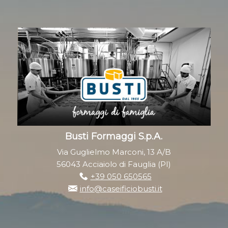
Busti Formaggi S.p.A.
Via Guglielmo Marconi, 13 A/B
56043 Acciaiolo di Fauglia (PI)
+39 050 650565
info@caseificiobusti.it