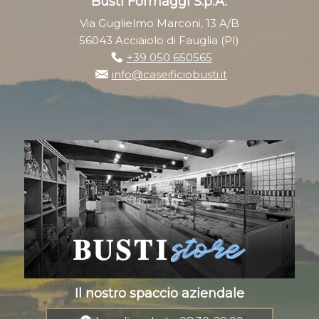
Busti Formaggi S.p.A.
Via Guglielmo Marconi, 13 A/B
56043 Acciaiolo di Fauglia (PI)
+39 050 650565
info@caseificiobusti.it
Il nostro spaccio aziendale