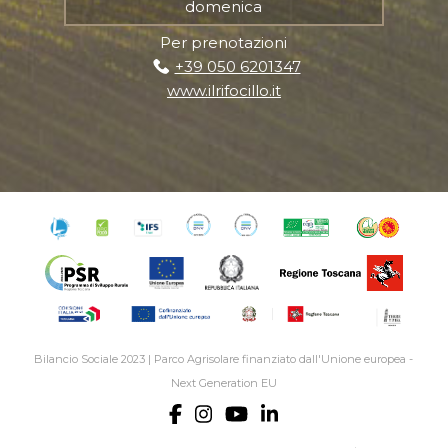
domenica
Per prenotazioni
+39 050 6201347
www.ilrifocillo.it
Bilancio Sociale 2023
|
Parco Agrisolare finanziato dall'Unione europea -
Next Generation EU