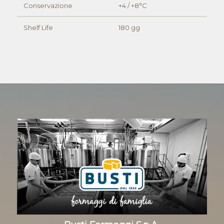
Conservazione
+4 / +8°C
Shelf Life
180 gg