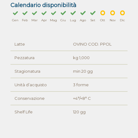
Calendario disponibilità
Gen
Feb
Mar
Apr
Mag
Giu
Lug
Ago
Set
Ott
Nov
Dic
Latte
OVINO COD. PPOL
Pezzatura
kg 1,000
Stagionatura
min 20 gg
Unità d’acquisto
3 forme
Conservazione
+4°/+8° C
Shelf Life
120 gg