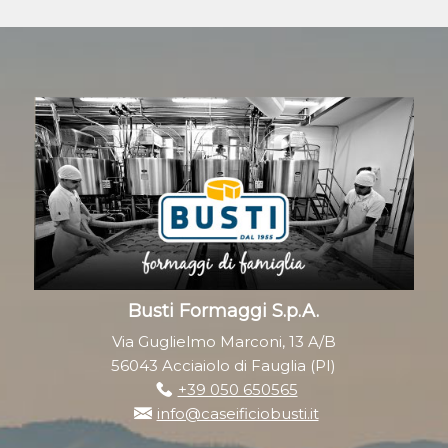
Busti Formaggi S.p.A.
Via Guglielmo Marconi, 13 A/B
56043 Acciaiolo di Fauglia (PI)
+39 050 650565
info@caseificiobusti.it