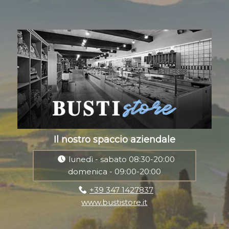
Il nostro spaccio aziendale
lunedì - sabato 08:30-20:00
domenica - 09:00-20:00
+39 347 1427837
www.bustistore.it