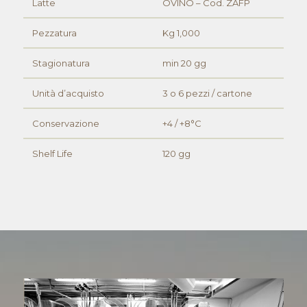
Latte
OVINO – Cod. ZAFP
Pezzatura
Kg 1,000
Stagionatura
min 20 gg
Unità d’acquisto
3 o 6 pezzi / cartone
Conservazione
+4 / +8°C
Shelf Life
120 gg