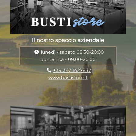
Il nostro spaccio aziendale
lunedì - sabato 08:30-20:00
domenica - 09:00-20:00
+39 347 1427837
www.bustistore.it