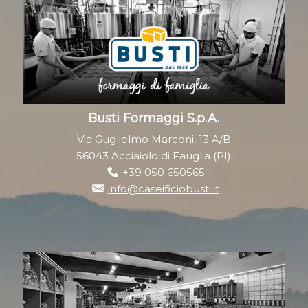
Busti Formaggi S.p.A.
Via Guglielmo Marconi, 13 A/B
56043 Acciaiolo di Fauglia (PI)
+39 050 650565
info@caseificiobusti.it