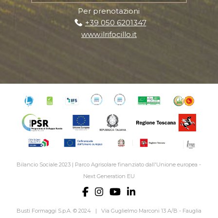
Per prenotazioni
+39 050 6201347
www.ilrifocillo.it
Bilancio Sociale 2023
|
Parco Agrisolare finanziato dall'Unione europea -
Next Generation EU
Busti Formaggi S.p.A. © 2024 | Via Guglielmo Marconi 13 A/B - Fauglia