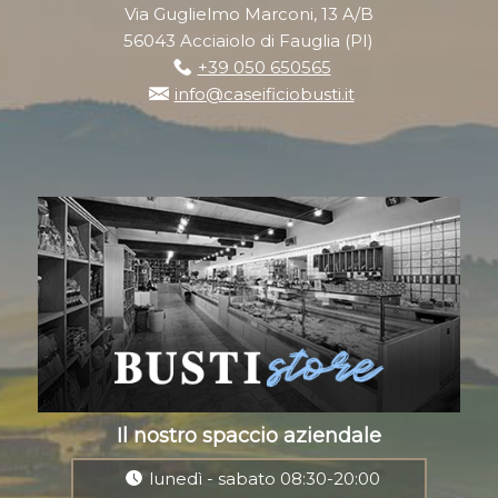
Via Guglielmo Marconi, 13 A/B
56043 Acciaiolo di Fauglia (PI)
+39 050 650565
info@caseificiobusti.it
Il nostro spaccio aziendale
lunedì - sabato 08:30-20:00