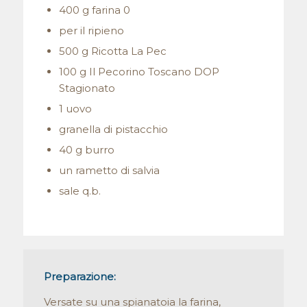
400 g farina 0
per il ripieno
500 g Ricotta La Pec
100 g Il Pecorino Toscano DOP
Stagionato
1 uovo
granella di pistacchio
40 g burro
un rametto di salvia
sale q.b.
Preparazione:
Versate su una spianatoia la farina,