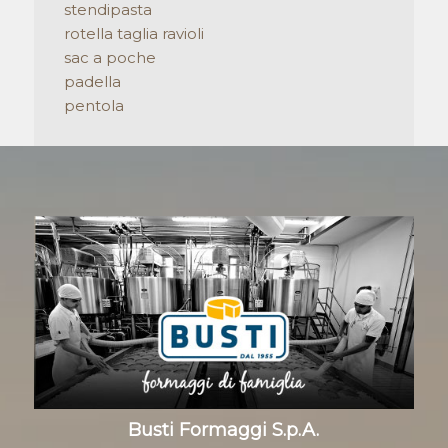
stendipasta
rotella taglia ravioli
sac a poche
padella
pentola
Busti Formaggi S.p.A.