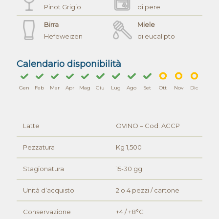
Pinot Grigio
di pere
Birra
Miele
Hefeweizen
di eucalipto
Calendario disponibilità
Gen
Feb
Mar
Apr
Mag
Giu
Lug
Ago
Set
Ott
Nov
Dic
Latte
OVINO – Cod. ACCP
Pezzatura
Kg 1,500
Stagionatura
15-30 gg
Unità d’acquisto
2 o 4 pezzi / cartone
Conservazione
+4 / +8°C