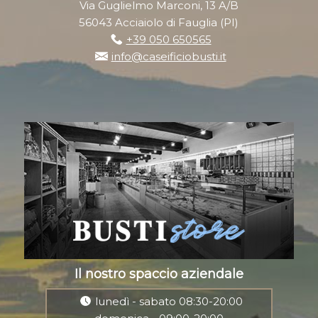
Via Guglielmo Marconi, 13 A/B
56043 Acciaiolo di Fauglia (PI)
+39 050 650565
info@caseificiobusti.it
Il nostro spaccio aziendale
lunedì - sabato 08:30-20:00