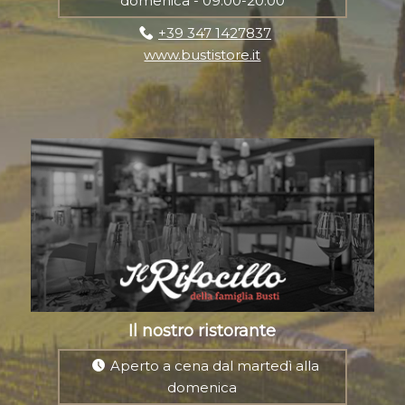
domenica - 09:00-20:00
+39 347 1427837
www.bustistore.it
Il nostro ristorante
Aperto a cena dal martedì alla
domenica