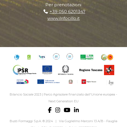
Per prenotazioni
+39 050 6201347
www.ilrifocillo.it
Bilancio Sociale 2023
|
Parco Agrisolare finanziato dall'Unione europea -
Next Generation EU
Busti Formaggi S.p.A. © 2024 | Via Guglielmo Marconi 13 A/B - Fauglia