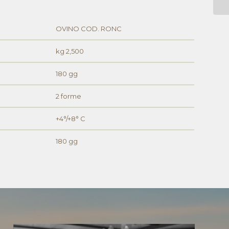
OVINO COD. RONC
kg 2,500
180 gg
2 forme
+4°/+8° C
180 gg