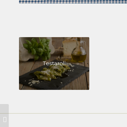
Testaroli
PECORINO BIO CON
ERBETTE
AROMATICHE