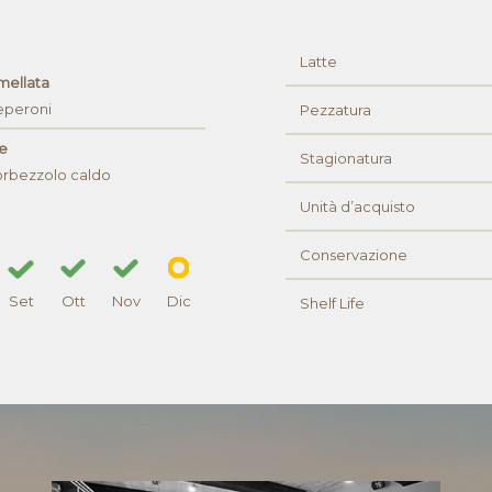
Latte
mellata
eperoni
Pezzatura
e
Stagionatura
orbezzolo caldo
Unità d’acquisto
Conservazione
Set
Ott
Nov
Dic
Shelf Life