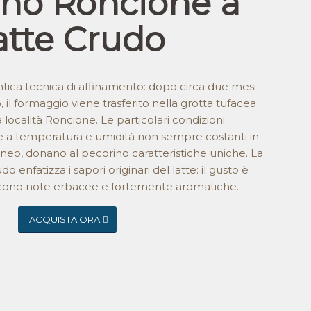
ino Roncione a
atte Crudo
ntica tecnica di affinamento: dopo circa due mesi
o, il formaggio viene trasferito nella grotta tufacea
 località Roncione. Le particolari condizioni
e a temperatura e umidità non sempre costanti in
neo, donano al pecorino caratteristiche uniche. La
do enfatizza i sapori originari del latte: il gusto è
iscono note erbacee e fortemente aromatiche.
ACQUISTA ORA