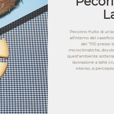
Pecor
L
Pecorino frutto di un’a
all’interno del caseifici
del ‘700 presso la
microclimatiche, dovut
quest’ambiente sotterra
lavorazione a latte cru
intenso, si percep