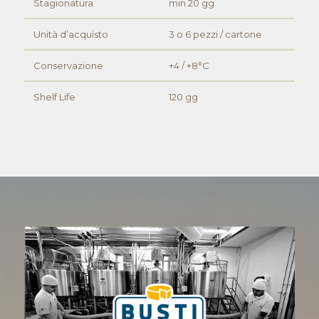
Stagionatura
min 20 gg
Unità d’acquisto
3 o 6 pezzi / cartone
Conservazione
+4 / +8°C
Shelf Life
120 gg