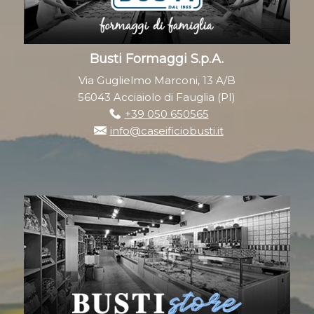
Busti Formaggi S.p.A.
Via Guglielmo Marconi, 13 A/B
56043 Acciaiolo di Fauglia (PI)
+39 050 650565
info@caseificiobusti.it