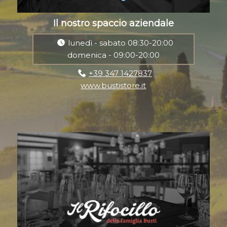
Il nostro spaccio aziendale
lunedì - sabato 08:30-20:00
domenica - 09:00-20:00
+39 347 1427837
www.bustistore.it