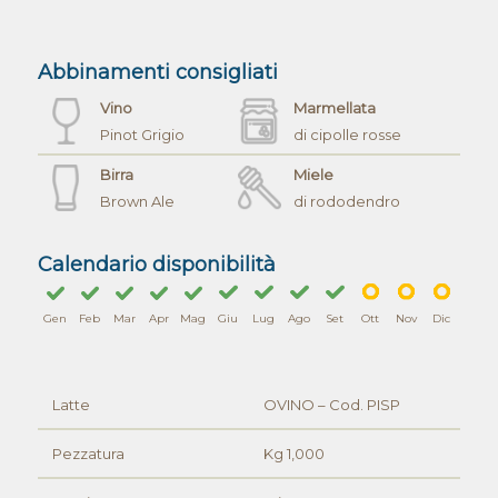
Abbinamenti consigliati
Vino
Marmellata
Pinot Grigio
di cipolle rosse
Birra
Miele
Brown Ale
di rododendro
Calendario disponibilità
Gen
Feb
Mar
Apr
Mag
Giu
Lug
Ago
Set
Ott
Nov
Dic
Latte
OVINO – Cod. PISP
Pezzatura
Kg 1,000