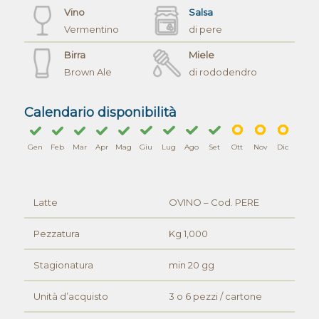
Vino
Salsa
Vermentino
di pere
Birra
Miele
Brown Ale
di rododendro
Calendario disponibilità
Gen
Feb
Mar
Apr
Mag
Giu
Lug
Ago
Set
Ott
Nov
Dic
Latte
OVINO – Cod. PERE
Pezzatura
Kg 1,000
Stagionatura
min 20 gg
Unità d’acquisto
3 o 6 pezzi / cartone