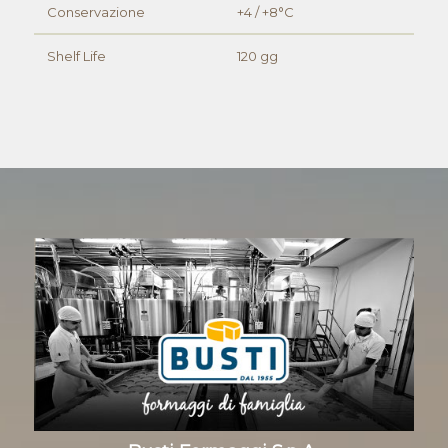
Conservazione
+4 / +8°C
Shelf Life
120 gg