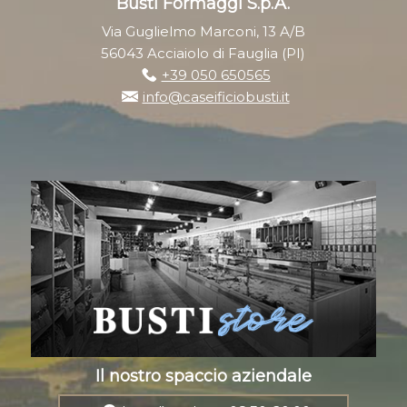
Busti Formaggi S.p.A.
Via Guglielmo Marconi, 13 A/B
56043 Acciaiolo di Fauglia (PI)
+39 050 650565
info@caseificiobusti.it
Il nostro spaccio aziendale